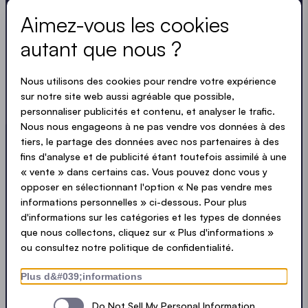
Toujours à jour. Pas de spam ! Nous sommes brefs
Aimez-vous les cookies
et percutants. Tout comme nos tentes.
autant que nous ?
LOADING - LOADING - LOADING - LOADING -
Nous utilisons des cookies pour rendre votre expérience
sur notre site web aussi agréable que possible,
ACCEPTER LA POLITIQUE DE PROTECTION
personnaliser publicités et contenu, et analyser le trafic.
PRIVACY
Nous nous engageons à ne pas vendre vos données à des
tiers, le partage des données avec nos partenaires à des
fins d'analyse et de publicité étant toutefois assimilé à une
« vente » dans certains cas. Vous pouvez donc vous y
opposer en sélectionnant l'option « Ne pas vendre mes
Envoyer
informations personnelles » ci-dessous. Pour plus
d'informations sur les catégories et les types de données
que nous collectons, cliquez sur « Plus d'informations »
© Ecotent®
Catalogue
ou consultez notre politique de confidentialité.
Protection de la vie privée
Mentions légales
Plus d&#039;informations
Cookies
Contact
Sitemap
Do Not Sell My Personal Information