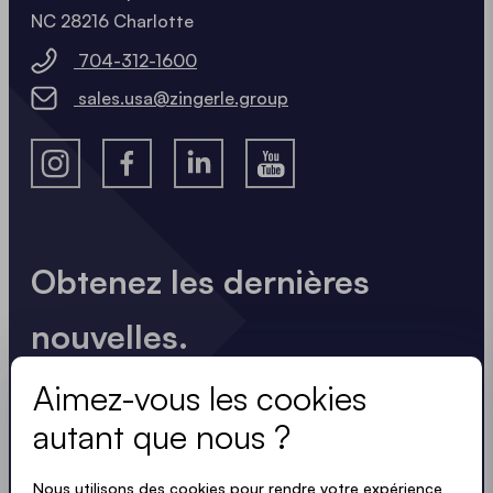
NC 28216 Charlotte
704-312-1600
sales.usa@zingerle.group
Obtenez les dernières
nouvelles.
Toujours à jour. Pas de spam ! Nous sommes brefs
Aimez-vous les cookies
et percutants. Tout comme nos tentes.
autant que nous ?
Nous utilisons des cookies pour rendre votre expérience