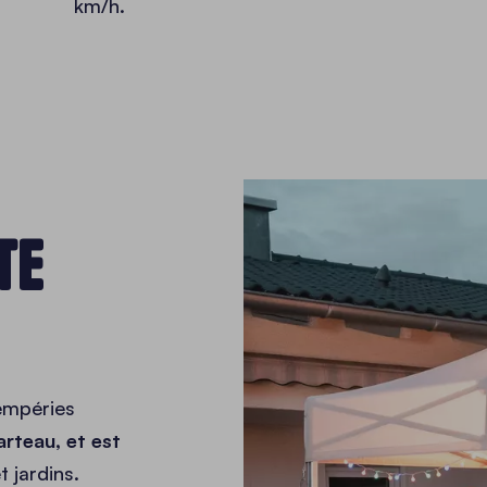
km/h.
TE
tempéries
rteau, et est
 jardins.