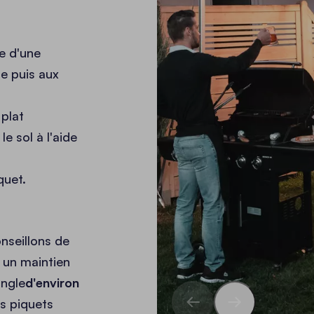
e d'une
te puis aux
 plat
 sol à l'aide
quet.
nseillons de
r un maintien
angle
d'environ
es piquets