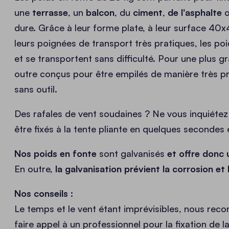
une
terrasse
, un
balcon
, du
ciment
,
de l'asphalte
o
dure. Grâce à leur forme plate, à leur surface 40
leurs poignées de transport très pratiques, les po
et se transportent sans difficulté. Pour une plus gra
outre conçus pour être empilés de manière très pra
sans outil.
Des rafales de vent soudaines ? Ne vous inquiétez
être fixés à la tente pliante en quelques secondes e
Nos poids en fonte
sont galvanisés
et offre donc 
En outre,
la galvanisation prévient la corrosion et 
Nos conseils :
Le temps et le vent étant imprévisibles, nous re
faire appel à un professionnel pour la fixation de l