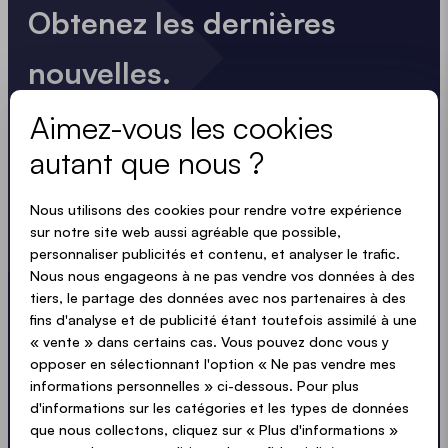
Obtenez les dernières
nouvelles.
Toujours à jour. Pas de spam ! Nous sommes brefs
Aimez-vous les cookies
et percutants. Tout comme nos tentes.
autant que nous ?
Nous utilisons des cookies pour rendre votre expérience
LOADING - LOADING - LOADING - LOADING -
sur notre site web aussi agréable que possible,
ACCEPTER LA POLITIQUE DE PROTECTION
personnaliser publicités et contenu, et analyser le trafic.
PRIVACY
Nous nous engageons à ne pas vendre vos données à des
tiers, le partage des données avec nos partenaires à des
fins d'analyse et de publicité étant toutefois assimilé à une
« vente » dans certains cas. Vous pouvez donc vous y
opposer en sélectionnant l'option « Ne pas vendre mes
Envoyer
informations personnelles » ci-dessous. Pour plus
d'informations sur les catégories et les types de données
que nous collectons, cliquez sur « Plus d'informations »