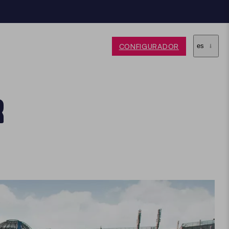
CONFIGURADOR
es
R