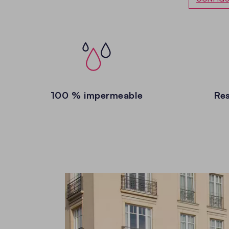
100 % impermeable
Res