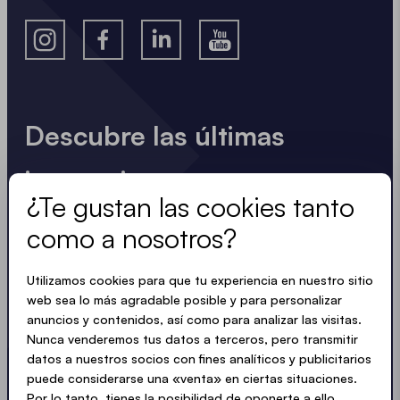
Descubre las últimas
innovaciones
¿Te gustan las cookies tanto
Siempre al día. No hay spam. Sólo recibirás
como a nosotros?
información útil redactada de forma clara, concisa
y compacta. Al igual que nuestras carpas.
Utilizamos cookies para que tu experiencia en nuestro sitio
web sea lo más agradable posible y para personalizar
anuncios y contenidos, así como para analizar las visitas.
Nunca venderemos tus datos a terceros, pero transmitir
ACEPTAR LA PRIVACIDAD
datos a nuestros socios con fines analíticos y publicitarios
puede considerarse una «venta» en ciertas situaciones.
Por lo tanto, tienes la posibilidad de oponerte a ello