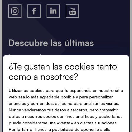
Descubre las últimas
innovaciones
¿Te gustan las cookies tanto
Siempre al día. No hay spam. Sólo recibirás
como a nosotros?
información útil redactada de forma clara, concisa
y compacta. Al igual que nuestras carpas.
Utilizamos cookies para que tu experiencia en nuestro sitio
LOADING - LOADING - LOADING - LOADING -
web sea lo más agradable posible y para personalizar
anuncios y contenidos, así como para analizar las visitas.
Nunca venderemos tus datos a terceros, pero transmitir
ACEPTAR LA PRIVACIDAD
datos a nuestros socios con fines analíticos y publicitarios
puede considerarse una «venta» en ciertas situaciones.
Por lo tanto, tienes la posibilidad de oponerte a ello