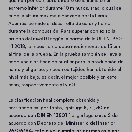
queman por contacto directo de la llama en el
extremo inferior durante 10 minutos, tras lo cual se
mide la altura máxima alcanzada por la llama.
Además, se mide el desarrollo de calor y humo
durante la combustión. Para superar con éxito la
prueba del nivel B1 según la norma de la UE EN 13501
- 1:2018, la muestra no debe medir menos de 15 cm
al final de la prueba. En la prueba también se lleva a
cabo una clasificación auxiliar para la producción de
humo y el goteo, y nuestros tejidos han obtenido el
nivel más bajo, es decir, el mejor posible y en este
caso, respectivamente s1 y d0.
La clasificación final completa obtenida y
certificada es, por tanto, ignífuga
B, s1, d0
de
acuerdo con
DIN EN 13501-1
e ignífuga
clase 2
de
acuerdo con
Decreto del Ministerio del Interior
26/06/84. Este nivel cumple las normas exigidas