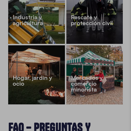
Industria y
Rescate y
agricultura
protección civil
Hogar, jardín y
Mercados y
ocio
comercio
minorista
FAQ – PREGUNTAS Y