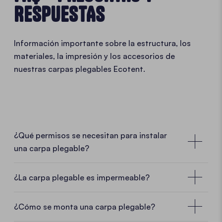
RESPUESTAS
Información importante sobre la estructura, los
materiales, la impresión y los accesorios de
nuestras carpas plegables Ecotent.
¿Qué permisos se necesitan para instalar
una carpa plegable?
En muchos casos no se requiere ningún
permiso especial
¿La carpa plegable es impermeable?
En muchos casos, para una carpa plegable móvil no
¿Cómo se monta una carpa plegable?
se necesita ningún permiso especial. Como las