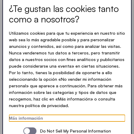
¿Te gustan las cookies tanto
Siempre al día. No hay spam. Sólo recibirás
como a nosotros?
información útil redactada de forma clara, concisa
y compacta. Al igual que nuestras carpas.
Utilizamos cookies para que tu experiencia en nuestro sitio
web sea lo más agradable posible y para personalizar
LOADING - LOADING - LOADING - LOADING -
anuncios y contenidos, así como para analizar las visitas.
Nunca venderemos tus datos a terceros, pero transmitir
ACEPTAR LA PRIVACIDAD
datos a nuestros socios con fines analíticos y publicitarios
puede considerarse una «venta» en ciertas situaciones.
Por lo tanto, tienes la posibilidad de oponerte a ello
seleccionando la opción «No vender mi información
personal» que aparece a continuación. Para obtener más
Enviar
información sobre las categorías y tipos de datos que
recogemos, haz clic en «Más información» o consulta
nuestra política de privacidad.
© Ecotent®
Catálogo
Impressum
Privacy
Más información
Cookies
Contacto
Sitemap
Do Not Sell My Personal Information