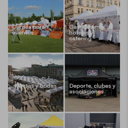
Carpas para
Gastronomía,
eventos
hoteles y
catering
Fiestas y bodas
Deporte, clubes y
asociaciones