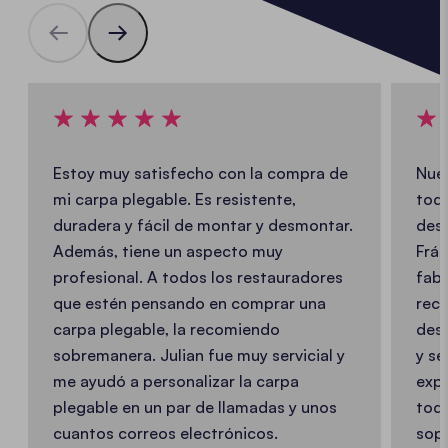
Estoy muy satisfecho con la compra de
Nues
mi carpa plegable. Es resistente,
toda
duradera y fácil de montar y desmontar.
desa
Además, tiene un aspecto muy
Frán
profesional. A todos los restauradores
fabr
que estén pensando en comprar una
reco
carpa plegable, la recomiendo
desm
sobremanera. Julian fue muy servicial y
y se
me ayudó a personalizar la carpa
expo
plegable en un par de llamadas y unos
toda
cuantos correos electrónicos.
sopl